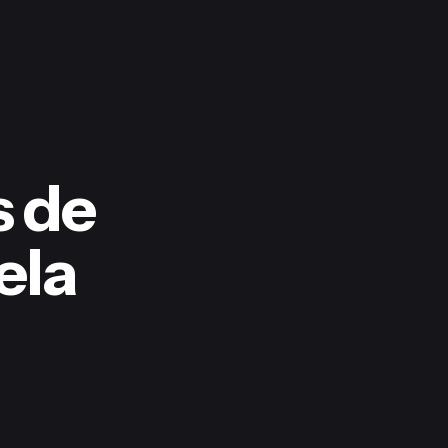
s de
ela