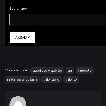
*
Sobrenome
Marcado com:
gaiofato e galvão
gg
imposto
reforma tributária
tributário
tributo