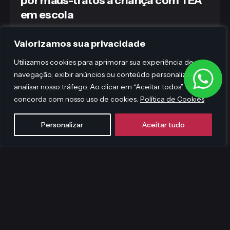
por maus-tratos a criança com TEA
em escola
O Tribunal de Justiça do Distrito Federal e
Valorizamos sua privacidade
Territórios (TJDFT) confirmou a...
Utilizamos cookies para aprimorar sua experiência de
Jurídico
navegação, exibir anúncios ou conteúdo personalizado e
analisar nosso tráfego. Ao clicar em “Aceitar todos”, você
Ler mais
concorda com nosso uso de cookies.
Política de Cookies
Personalizar
Aceitar tudo