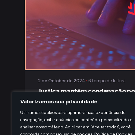
Publicado
Gaiofato & Galvão
2 de October de 2024
6 tempo de leitura
Justiça mantém condenação po
dados pessoais de paciente
Valorizamos sua privacidade
A 1ª Turma Recursal dos Juizados Especiais 
Utilizamos cookies para aprimorar sua experiência de
manteve a...
navegação, exibir anúncios ou conteúdo personalizado e
analisar nosso tráfego. Ao clicar em “Aceitar todos”, você
Jurídico
concorda com nosso uso de cookies.
Política de Cookies