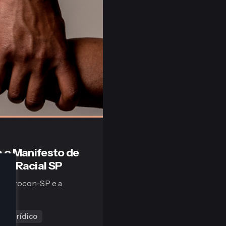
 o Manifesto de
N-Racial SP
 o Procon-SP e a
Jurídico