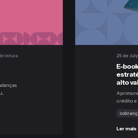
e leitura
25 de Jul
E-book
estrat
alto va
mudanças
..
Aprimore 
crédito e
cobranç
Ler mais