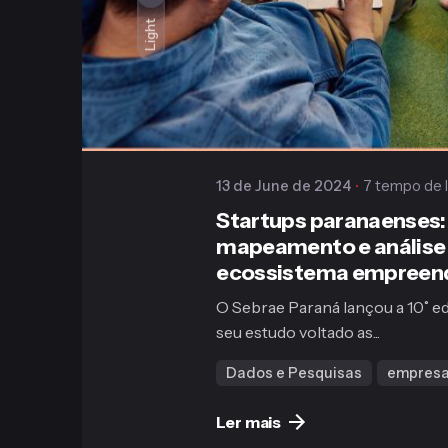
Publicado
Gaiofato & Galvão
Light
13 de June de 2024
7 tempo de l
Startups paranaenses:
mapeamento e análise
ecossistema empreen
O Sebrae Paraná lançou a 10˚ e
seu estudo voltado as...
Dados e Pesquisas
empres
Ler mais