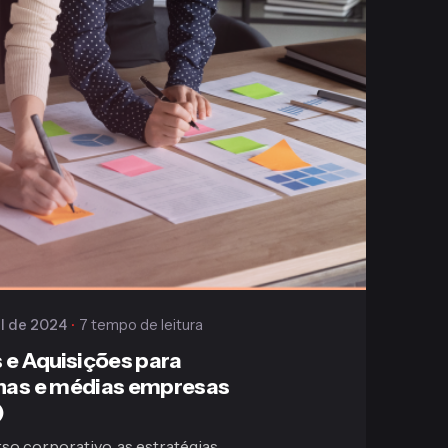
Publicado
Gaiofato & Galvão
il de 2024
7 tempo de leitura
 e Aquisições para
as e médias empresas
)
so corporativo, as estratégias