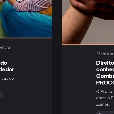
eitura
23 de Apr
 do
Direit
dedor
conheç
Comba
dição do
PROCO
O Procon
a
entre o 
Zumbi...