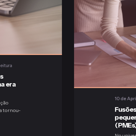
eitura
os
na era
10 de Apr
cção
Fusões
na tornou-
pequen
(PMEs
No univer